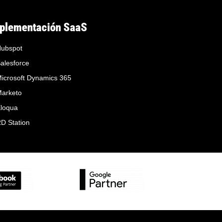
plementación SaaS
ubspot
alesforce
icrosoft Dynamics 365
arketo
loqua
D Station