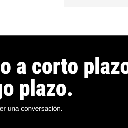
o a corto plaz
go plazo.
er una conversación.